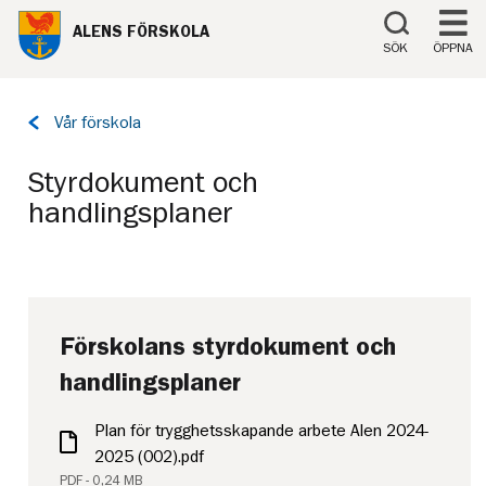
Till innehåll på sidan
ALENS FÖRSKOLA
SÖK
ÖPPNA
Tillbaka
Vår förskola
till
sidan:
Styrdokument och
handlingsplaner
Förskolans styrdokument och
handlingsplaner
Plan för trygghetsskapande arbete Alen 2024-
2025 (002).pdf
PDF - 0,24 MB